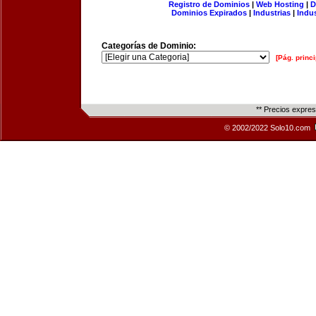
Registro de Dominios
|
Web Hosting
|
D
Dominios Expirados
|
Industrias
|
Indu
Categorías de Dominio:
[Pág. princi
** Precios expre
© 2002/2022 Solo10.com