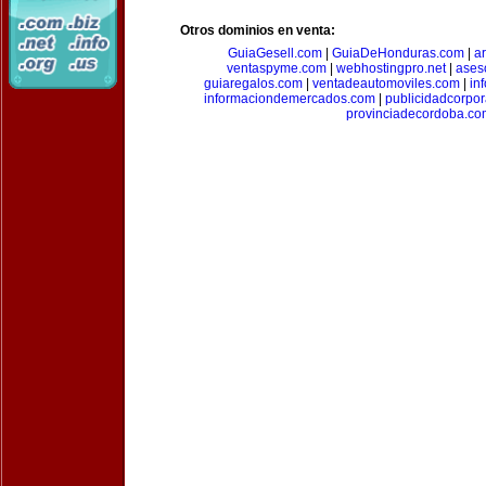
Otros dominios en venta:
GuiaGesell.com
|
GuiaDeHonduras.com
|
ar
ventaspyme.com
|
webhostingpro.net
|
ases
guiaregalos.com
|
ventadeautomoviles.com
|
in
informaciondemercados.com
|
publicidadcorpor
provinciadecordoba.co