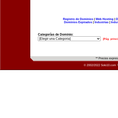
Registro de Dominios
|
Web Hosting
|
D
Dominios Expirados
|
Industrias
|
Indu
Categorías de Dominio:
[Pág. princi
** Precios expre
© 2002/2022 Solo10.com