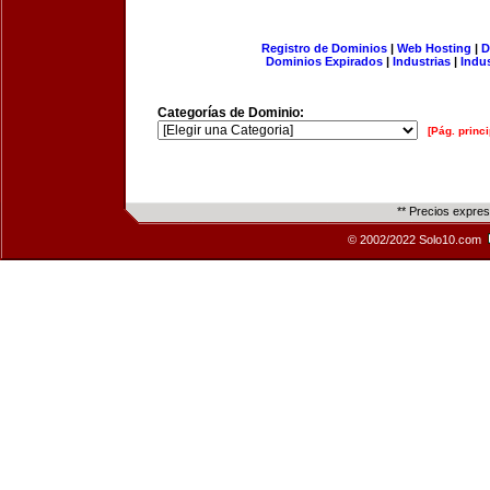
Registro de Dominios
|
Web Hosting
|
D
Dominios Expirados
|
Industrias
|
Indu
Categorías de Dominio:
[Pág. princi
** Precios expre
© 2002/2022 Solo10.com