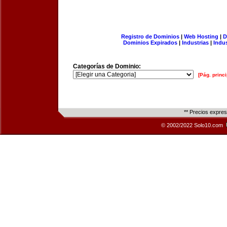
Registro de Dominios
|
Web Hosting
|
D
Dominios Expirados
|
Industrias
|
Indu
Categorías de Dominio:
[Pág. princi
** Precios expre
© 2002/2022 Solo10.com