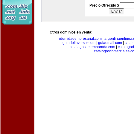
Precio Ofrecido $
Otros dominios en venta:
identidadempresarial.com
|
argentinaenlinea
guiadelinversor.com
|
guiaemail.com
|
catal
catalogosdetemporada.com
|
catalogo
catalogoscomerciales.c