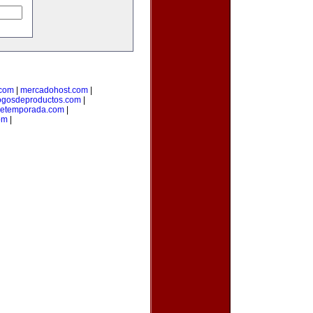
.com
|
mercadohost.com
|
ogosdeproductos.com
|
detemporada.com
|
om
|