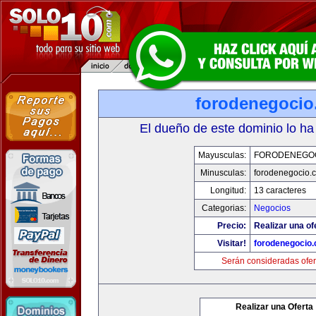
forodenegoci
El dueño de este dominio lo ha
Mayusculas:
FORODENEGO
Minusculas:
forodenegocio.
Longitud:
13 caracteres
Categorias:
Negocios
Precio:
Realizar una of
Visitar!
forodenegocio
Serán consideradas ofer
Realizar una Oferta