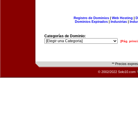
Registro de Dominios
|
Web Hosting
|
D
Dominios Expirados
|
Industrias
|
Indu
Categorías de Dominio:
[Pág. princi
** Precios expre
© 2002/2022 Solo10.com