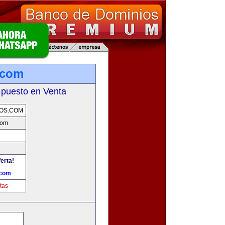
.com
 puesto en Venta
OS.COM
com
erta!
.com
tas