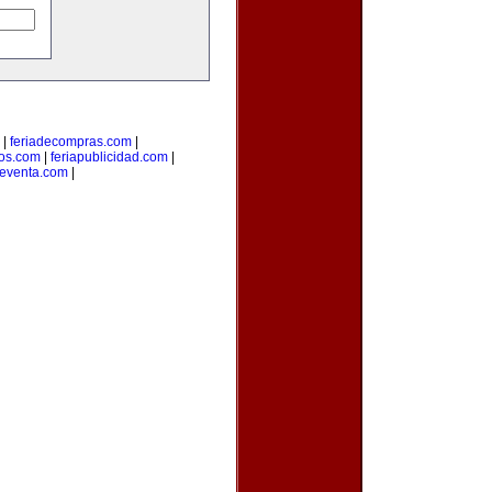
|
feriadecompras.com
|
ios.com
|
feriapublicidad.com
|
deventa.com
|