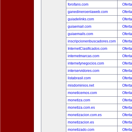
forofans.com
Oferta
ganedineroenlaweb.com
Oferta
guiadelinks.com
Oferta
guiaemail.com
Oferta
guiaemails.com
Oferta
inscripcionenbuscadores.com
Oferta
InternetClasificados.com
Oferta
internetmarcas.com
Oferta
internetynegocios.com
Oferta
interservidores.com
Oferta
listabrasil.com
Oferta
misdominios.net
Oferta
moneticemos.com
Oferta
monetiza.com
Oferta
monetiza.com.es
Oferta
monetizacion.com.es
Oferta
monetizacion.es
Oferta
monetizado.com
Oferta