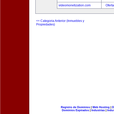
videomonetization.com
Oferta
<< Categoria Anterior (Inmuebles y
Propiedades)
Registro de Dominios
|
Web Hosting
|
D
Dominios Expirados
|
Industrias
|
Indu