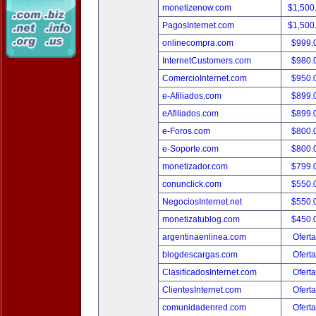
monetizenow.com
$1,500
PagosInternet.com
$1,500
onlinecompra.com
$999.
InternetCustomers.com
$980.
ComercioInternet.com
$950.
e-Afiliados.com
$899.
eAfiliados.com
$899.
e-Foros.com
$800.
e-Soporte.com
$800.
monetizador.com
$799.
conunclick.com
$550.
NegociosInternet.net
$550.
monetizatublog.com
$450.
argentinaenlinea.com
Oferta
blogdescargas.com
Oferta
ClasificadosInternet.com
Oferta
ClientesInternet.com
Oferta
comunidadenred.com
Oferta