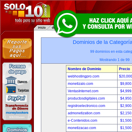
Dominios de la Categorí
99 dominios en esta categ
Mostrando 1 de 99
Nombre de Dominio
Precio
webhostingpro.com
$20,00
monetizalo.com
$9,800
VentasInternet.com
$4,999
productosdigitales.com
$4,950
registroelectronico.com
$2,900
admonetization.com
$2,150
e-Contenidos.com
$1,500
monetizacao.com
$1,500