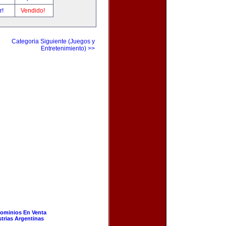
r!
Vendido!
Categoria Siguiente (Juegos y
Entretenimiento) >>
ominios En Venta
strias Argentinas