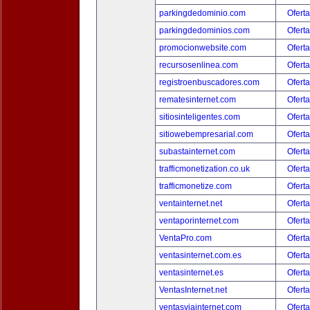
parkingdedominio.com
Oferta
parkingdedominios.com
Oferta
promocionwebsite.com
Oferta
recursosenlinea.com
Oferta
registroenbuscadores.com
Oferta
rematesinternet.com
Oferta
sitiosinteligentes.com
Oferta
sitiowebempresarial.com
Oferta
subastainternet.com
Oferta
trafficmonetization.co.uk
Oferta
trafficmonetize.com
Oferta
ventainternet.net
Oferta
ventaporinternet.com
Oferta
VentaPro.com
Oferta
ventasinternet.com.es
Oferta
ventasinternet.es
Oferta
VentasInternet.net
Oferta
ventasviainternet.com
Oferta