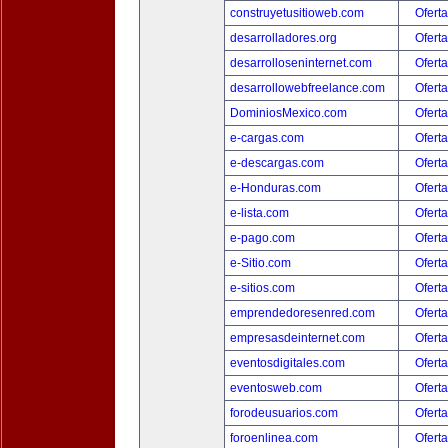
construyetusitioweb.com
Oferta
desarrolladores.org
Oferta
desarrolloseninternet.com
Oferta
desarrollowebfreelance.com
Oferta
DominiosMexico.com
Oferta
e-cargas.com
Oferta
e-descargas.com
Oferta
e-Honduras.com
Oferta
e-lista.com
Oferta
e-pago.com
Oferta
e-Sitio.com
Oferta
e-sitios.com
Oferta
emprendedoresenred.com
Oferta
empresasdeinternet.com
Oferta
eventosdigitales.com
Oferta
eventosweb.com
Oferta
forodeusuarios.com
Oferta
foroenlinea.com
Oferta